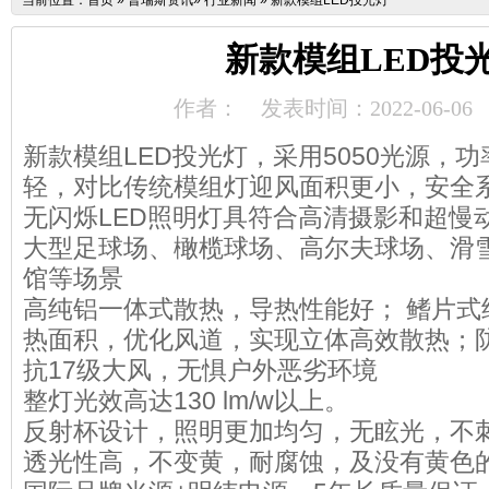
当前位置：
首页
»
普瑞斯资讯
»
行业新闻
»
新款模组LED投光灯
新款模组LED投
作者：
发表时间：2022-06-06
新款模组LED投光灯，采用5050光源，
轻，对比传统模组灯迎风面积更小，安全
无闪烁LED照明灯具符合高清摄影和超慢
大型足球场、橄榄球场、高尔夫球场、滑
馆等场景
高纯铝一体式散热，导热性能好； 鳍片式
热面积，优化风道，实现立体高效散热；防护等
抗17级大风，无惧户外恶劣环境
整灯光效高达130 lm/w以上。
反射杯设计，照明更加均匀，无眩光，不
透光性高，不变黄，耐腐蚀，及没有黄色