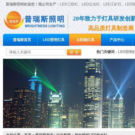
普瑞斯照明欢迎您！我公司生产：
LED三防灯
、
LED泛光灯
、
LED工矿灯
、
LED
20年致力于灯具研发创
高品质灯具制造商
普瑞斯首页
LED照明灯具
太阳能灯具
产品中心
热门关键词
：
LED照明