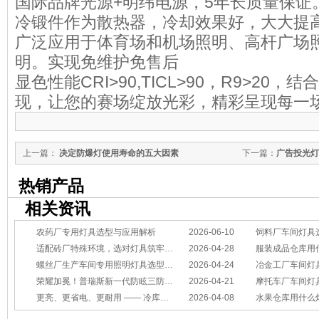
国际品牌光源+明纬电源，5年长质量保证
冷锻件作为散热器，冷却效果好，大大提
广泛应用于体育场和机场照明、高杆广场
明。实现免维护免售后
显色性能CRI>90,TICL>90，R9>20
现，让您的赛场绽放光彩，精彩呈现每一
上一篇：
决定防爆灯使用寿命的五大因素
下一篇：
广告投光灯
热销产品
相关资讯
农药厂专用灯具选型与应用解析
2026-06-10
饲料厂车间灯具
适配砖厂特殊环境，选对灯具筑牢生产安全线
2026-04-28
服装成品仓库用
螺丝厂生产车间专用照明灯具选型方案
2026-04-24
冶金工厂车间灯具选型指南：
荣耀加冕！普瑞斯新一代防眩三防灯BC-L斩获2026阿拉丁神灯奖
2026-04-21
摩托车厂车间灯具怎么选？
更亮、更省电、更耐用 —— 冷库照明优选
2026-04-08
水果仓库用什么