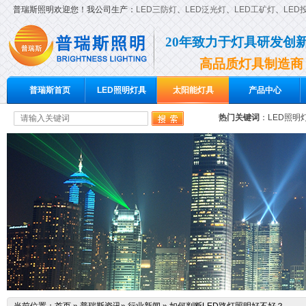
普瑞斯照明欢迎您！我公司生产：
LED三防灯
、
LED泛光灯
、
LED工矿灯
、
LED
20年致力于灯具研发创
高品质灯具制造商
普瑞斯首页
LED照明灯具
太阳能灯具
产品中心
热门关键词
：
LED照明