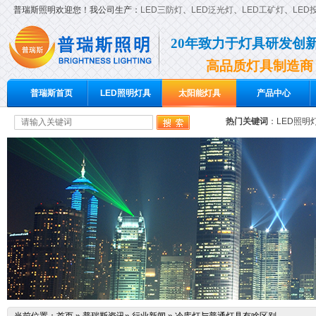
普瑞斯照明欢迎您！我公司生产：
LED三防灯
、
LED泛光灯
、
LED工矿灯
、
LED
20年致力于灯具研发创
高品质灯具制造商
普瑞斯首页
LED照明灯具
太阳能灯具
产品中心
热门关键词
：
LED照明