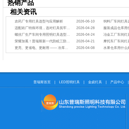
热销产品
相关资讯
农药厂专用灯具选型与应用解析
2026-06-10
饲料厂车间灯具
适配砖厂特殊环境，选对灯具筑牢生产安全线
2026-04-28
服装成品仓库用
螺丝厂生产车间专用照明灯具选型方案
2026-04-24
冶金工厂车间灯具选型指南：
荣耀加冕！普瑞斯新一代防眩三防灯BC-L斩获2026阿拉丁神灯奖
2026-04-21
摩托车厂车间灯具怎么选？
更亮、更省电、更耐用 —— 冷库照明优选
2026-04-08
水果仓库用什么
普瑞斯首页
|
LED照明灯具
|
金卤灯具
|
产品中心
|