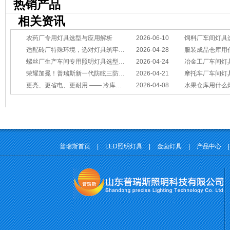
热销产品
相关资讯
农药厂专用灯具选型与应用解析
2026-06-10
饲料厂车间灯具
适配砖厂特殊环境，选对灯具筑牢生产安全线
2026-04-28
服装成品仓库用
螺丝厂生产车间专用照明灯具选型方案
2026-04-24
冶金工厂车间灯具选型指南：
荣耀加冕！普瑞斯新一代防眩三防灯BC-L斩获2026阿拉丁神灯奖
2026-04-21
摩托车厂车间灯具怎么选？
更亮、更省电、更耐用 —— 冷库照明优选
2026-04-08
水果仓库用什么
普瑞斯首页
|
LED照明灯具
|
金卤灯具
|
产品中心
|