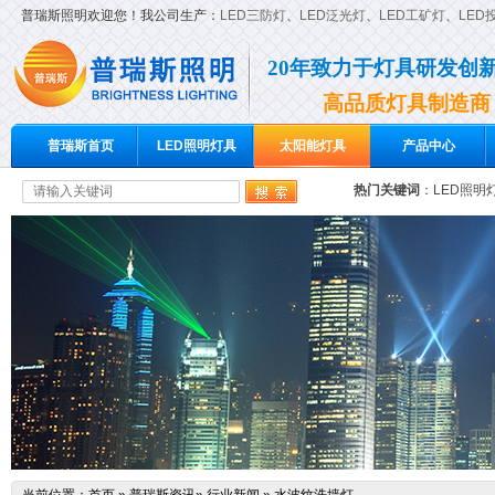
普瑞斯照明欢迎您！我公司生产：
LED三防灯
、
LED泛光灯
、
LED工矿灯
、
LED
20年致力于灯具研发创
高品质灯具制造商
普瑞斯首页
LED照明灯具
太阳能灯具
产品中心
热门关键词
：
LED照明