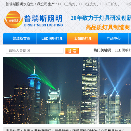
普瑞斯照明欢迎您！我公司生产：
LED三防灯
、
LED泛光灯
、
LED工矿灯
、
LED
20年致力于灯具研发创
高品质灯具制造商
普瑞斯首页
LED照明灯具
太阳能灯具
产品中心
热门关键词
：
LED照明