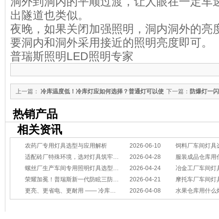
洞外到洞内的平顺过渡，让人眼在一定车
出隧道也类似。
夜晚，如果关闭加强照明，洞内洞外的亮
要洞内和洞外采用接近的照明亮度即可。
普瑞斯照明LED照明专家
上一篇：
冷库温度低！冷库灯应如何选择？普通灯可以使
下一篇：
防爆灯一闪
用吗？
热销产品
相关资讯
农药厂专用灯具选型与应用解析
2026-06-10
饲料厂车间灯具
适配砖厂特殊环境，选对灯具筑牢生产安全线
2026-04-28
服装成品仓库用
螺丝厂生产车间专用照明灯具选型方案
2026-04-24
冶金工厂车间灯具选型指南：
荣耀加冕！普瑞斯新一代防眩三防灯BC-L斩获2026阿拉丁神灯奖
2026-04-21
摩托车厂车间灯具怎么选？
更亮、更省电、更耐用 —— 冷库照明优选
2026-04-08
水果仓库用什么