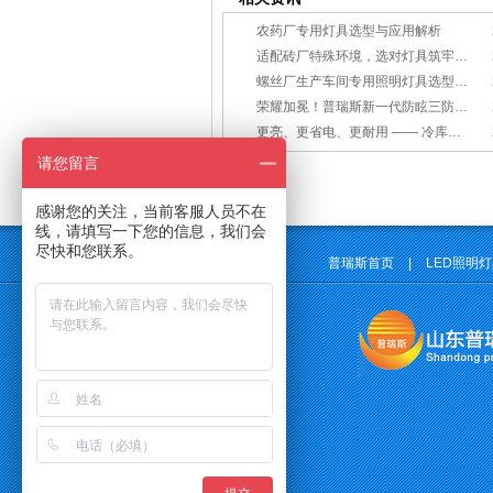
农药厂专用灯具选型与应用解析
适配砖厂特殊环境，选对灯具筑牢生产安全线
螺丝厂生产车间专用照明灯具选型方案
荣耀加冕！普瑞斯新一代防眩三防灯BC-L斩获2026阿拉丁神灯奖
更亮、更省电、更耐用 —— 冷库照明优选
请您留言
感谢您的关注，当前客服人员不在
线，请填写一下您的信息，我们会
尽快和您联系。
普瑞斯首页
|
LED照明