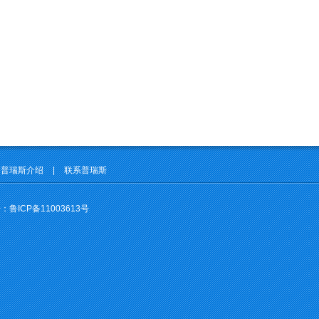
普瑞斯介绍
|
联系普瑞斯
号：
鲁ICP备11003613号