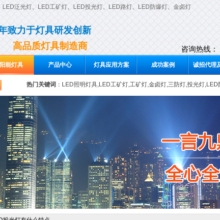
、
LED泛光灯
、
LED工矿灯
、
LED投光灯
、
LED路灯
、
LED防爆灯
、
金卤灯
0年致力于灯具研发创新
高品质灯具制造商
咨询热线：
阳能灯具
产品中心
灯具应用方案
成功案例
诚招代理及
热门关键词
：
LED照明灯具,LED工矿灯,工矿灯,金卤灯,三防灯,投光灯,LE