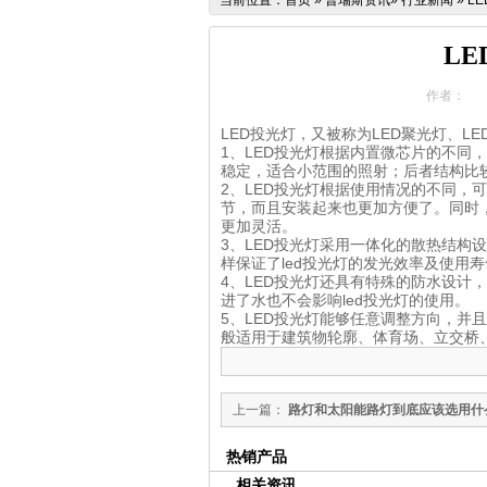
当前位置：
首页
»
普瑞斯资讯
»
行业新闻
»
L
L
作者：
LED投光灯，又被称为LED聚光灯、
1、LED投光灯根据内置微芯片的不同
稳定，适合小范围的照射；后者结构比
2、LED投光灯根据使用情况的不同，
节，而且安装起来也更加方便了。同时，
更加灵活。
3、LED投光灯采用一体化的散热结构
样保证了led投光灯的发光效率及使用
4、LED投光灯还具有特殊的防水设计
进了水也不会影响led投光灯的使用。
5、LED投光灯能够任意调整方向，并
般适用于建筑物轮廓、体育场、立交桥
上一篇：
路灯和太阳能路灯到底应该选用什
源？
热销产品
相关资讯