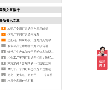
同类文章排行
最新资讯文章
农药厂专用灯具选型与应用解析
饲料厂车间灯具选用方案
适配砖厂特殊环境，选对灯具筑牢生产安全线
服装成品仓库用什么灯比较合适
螺丝厂生产车间专用照明灯具选型方案
冶金工厂车间灯具选型指南：适配恶劣工况，筑牢安全照明防线
荣耀加冕！普瑞斯新一代防眩三防灯BC-L斩获2026阿拉丁神灯奖
摩托车厂车间灯具怎么选？这篇选型指南，帮你避坑又节能
更亮、更省电、更耐用 —— 冷库照明优选
水果仓库用什么灯具