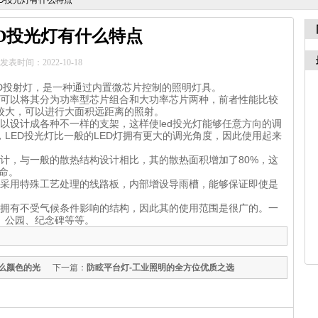
ED投光灯有什么特点
ED投光灯有什么特点
发表时间：2022-10-18
LED投射灯，是一种通过内置微芯片控制的照明灯具。
，可以将其分为功率型芯片组合和大功率芯片两种，前者性能比较
较大，可以进行大面积远距离的照射。
可以设计成各种不一样的支架，这样使led投光灯能够任意方向的调
LED投光灯比一般的LED灯拥有更大的调光角度，因此使用起来
设计，与一般的散热结构设计相比，其的散热面积增加了80%，这
寿命。
，采用特殊工艺处理的线路板，内部增设导雨槽，能够保证即使是
且拥有不受气候条件影响的结构，因此其的使用范围是很广的。一
、公园、纪念碑等等。
么颜色的光
下一篇：
防眩平台灯-工业照明的全方位优质之选