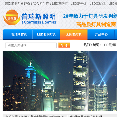
普瑞斯照明欢迎您！我公司生产：
LED三防灯
、
LED泛光灯
、
LED工矿灯
、
LED
20年致力于灯具研发创
高品质灯具制造商
普瑞斯首页
LED照明灯具
太阳能灯具
产品中心
热门关键词
：
LED照明