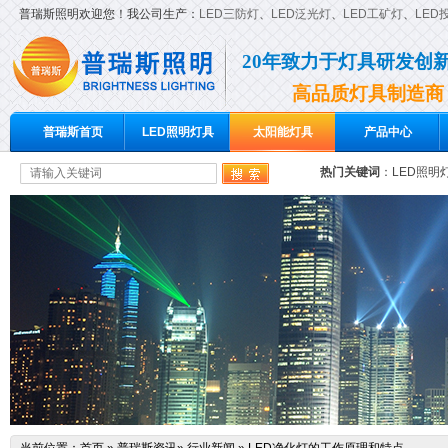
普瑞斯照明欢迎您！我公司生产：
LED三防灯
、
LED泛光灯
、
LED工矿灯
、
LED
20年致力于灯具研发创
高品质灯具制造商
普瑞斯首页
LED照明灯具
太阳能灯具
产品中心
热门关键词
：
LED照明