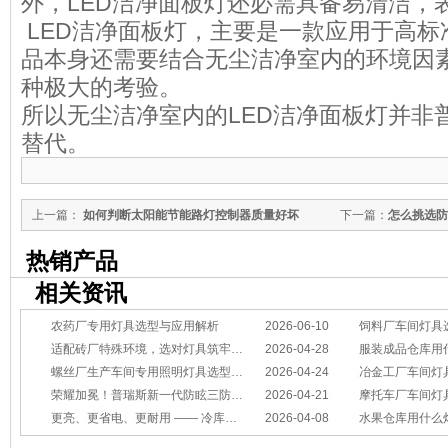
外，LED洁净面板灯还必需具备易清洁，
LED洁净面板灯，主要是一款应用于高标
品本身还需要结合无尘洁净室内的环境因
种极大的考验。
所以无尘洁净室内的LED洁净面板灯并非
替代。
上一篇：
如何判断太阳能节能路灯控制器质量好坏
下一篇：
怎么挑选防
热销产品
相关资讯
农药厂专用灯具选型与应用解析
2026-06-10
饲料厂车间灯具
适配砖厂特殊环境，选对灯具筑牢生产安全线
2026-04-28
服装成品仓库用
螺丝厂生产车间专用照明灯具选型方案
2026-04-24
冶金工厂车间灯具选型指南：
荣耀加冕！普瑞斯新一代防眩三防灯BC-L斩获2026阿拉丁神灯奖
2026-04-21
摩托车厂车间灯具怎么选？
更亮、更省电、更耐用 —— 冷库照明优选
2026-04-08
水果仓库用什么