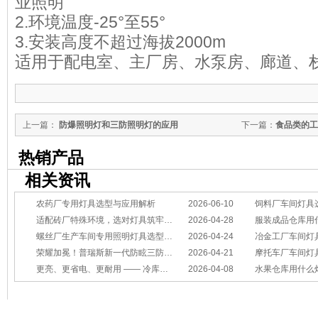
业照明
2.环境温度-25°至55°
3.安装高度不超过海拔2000m
适用于配电室、主厂房、水泵房、廊道、
上一篇：
防爆照明灯和三防照明灯的应用
下一篇：
食品类的工
热销产品
相关资讯
农药厂专用灯具选型与应用解析
2026-06-10
饲料厂车间灯具
适配砖厂特殊环境，选对灯具筑牢生产安全线
2026-04-28
服装成品仓库用
螺丝厂生产车间专用照明灯具选型方案
2026-04-24
冶金工厂车间灯具选型指南：
荣耀加冕！普瑞斯新一代防眩三防灯BC-L斩获2026阿拉丁神灯奖
2026-04-21
摩托车厂车间灯具怎么选？
更亮、更省电、更耐用 —— 冷库照明优选
2026-04-08
水果仓库用什么