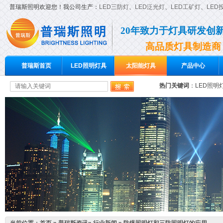
普瑞斯照明欢迎您！我公司生产：
LED三防灯
、
LED泛光灯
、
LED工矿灯
、
LED
20年致力于灯具研发创
高品质灯具制造商
普瑞斯首页
LED照明灯具
太阳能灯具
产品中心
热门关键词
：
LED照明