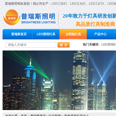
普瑞斯照明欢迎您！我公司生产：
LED三防灯
、
LED泛光灯
、
LED工矿灯
、
LED
20年致力于灯具研发创
高品质灯具制造商
普瑞斯首页
LED照明灯具
太阳能灯具
产品中心
热门关键词
：
LED照明