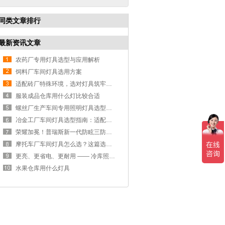
同类文章排行
最新资讯文章
农药厂专用灯具选型与应用解析
饲料厂车间灯具选用方案
适配砖厂特殊环境，选对灯具筑牢生产安全线
服装成品仓库用什么灯比较合适
螺丝厂生产车间专用照明灯具选型方案
冶金工厂车间灯具选型指南：适配恶劣工况，筑牢安全照明防线
荣耀加冕！普瑞斯新一代防眩三防灯BC-L斩获2026阿拉丁神灯奖
摩托车厂车间灯具怎么选？这篇选型指南，帮你避坑又节能
更亮、更省电、更耐用 —— 冷库照明优选
水果仓库用什么灯具