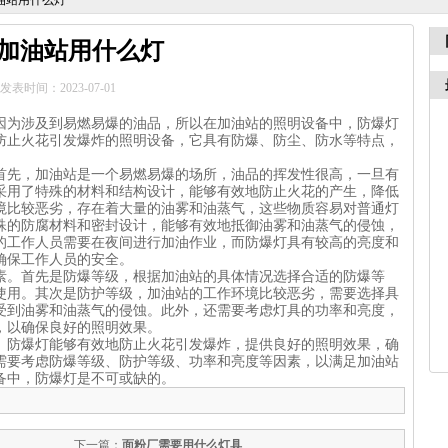
油站用什么灯
加油站用什么灯
发表时间：2023-07-01
因为涉及到易燃易爆的油品，所以在加油站的照明设备中，防爆灯
防止火花引发爆炸的照明设备，它具有防爆、防尘、防水等特点，
首先，加油站是一个易燃易爆的场所，油品的挥发性很高，一旦有
采用了特殊的材料和结构设计，能够有效地防止火花的产生，降低
境比较恶劣，存在着大量的油雾和油蒸气，这些物质容易对普通灯
殊的防腐材料和密封设计，能够有效地抵御油雾和油蒸气的侵蚀，
的工作人员需要在夜间进行加油作业，而防爆灯具有较高的亮度和
确保工作人员的安全。
素。首先是防爆等级，根据加油站的具体情况选择合适的防爆等
使用。其次是防护等级，加油站的工作环境比较恶劣，需要选择具
受到油雾和油蒸气的侵蚀。此外，还需要考虑灯具的功率和亮度，
，以确保良好的照明效果。
。防爆灯能够有效地防止火花引发爆炸，提供良好的照明效果，确
需要考虑防爆等级、防护等级、功率和亮度等因素，以满足加油站
备中，防爆灯是不可或缺的。
下一篇：
面粉厂需要用什么灯具