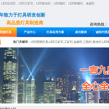
、
LED泛光灯
、
LED工矿灯
、
LED投光灯
、
LED路灯
、
LED防爆灯
、
金卤灯
0年致力于灯具研发创新
高品质灯具制造商
咨询热线：
阳能灯具
产品中心
灯具应用方案
成功案例
诚招代理及
热门关键词
：
LED照明灯具,LED工矿灯,工矿灯,金卤灯,三防灯,投光灯,LE