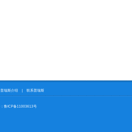
普瑞斯介绍
|
联系普瑞斯
号：
鲁ICP备11003613号