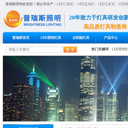
普瑞斯照明欢迎您！我公司生产：
LED三防灯
、
LED泛光灯
、
LED工矿灯
、
LED
20年致力于灯具研发创
高品质灯具制造商
普瑞斯首页
LED照明灯具
太阳能灯具
产品中心
热门关键词
：
LED照明