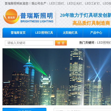
普瑞斯照明欢迎您！我公司生产：
LED三防灯
、
LED泛光灯
、
LED工矿灯
、
LED
20年致力于灯具研发创
高品质灯具制造商
普瑞斯首页
LED照明灯具
太阳能灯具
产品中心
热门关键词
：
LED照明