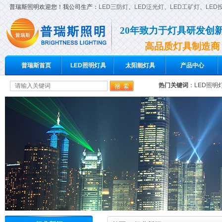
普瑞斯照明欢迎您！我公司生产：
LED三防灯
、
LED泛光灯
、
LED工矿灯
、
LED
20年致力于灯具研发创
高品质灯具制造商
普瑞斯首页
LED照明灯具
太阳能灯具
产品中心
热门关键词
：
LED照明