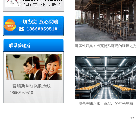
联系普瑞斯
耐腐蚀灯具：点亮特殊环境的璀璨之
普瑞斯照明采购热线：
18668969518
照亮美味之旅：食品厂的灯光奥秘
<<