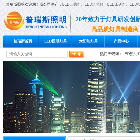
普瑞斯照明欢迎您！我公司生产：
LED三防灯
、
LED泛光灯
、
LED工矿灯
、
LED
20年致力于灯具研发创
高品质灯具制造商
普瑞斯首页
LED照明灯具
太阳能灯具
产品中心
热门关键词
：
LED照明