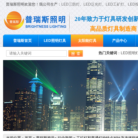
普瑞斯照明欢迎您！我公司生产：
LED三防灯
、
LED泛光灯
、
LED工矿灯
、
LED
20年致力于灯具研发创
高品质灯具制造商
普瑞斯首页
LED照明灯具
太阳能灯具
产品中心
热门关键词
：
LED照明