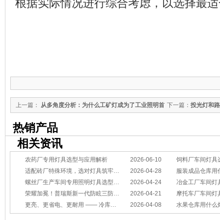
根据实际情况进行综合考虑，以选择最适
上一篇：
从多角度分析：为什么工矿灯成为了工业照明首
下一篇：
投光灯和路
选？
热销产品
相关资讯
农药厂专用灯具选型与应用解析
2026-06-10
饲料厂车间灯具
适配砖厂特殊环境，选对灯具筑牢生产安全线
2026-04-28
服装成品仓库用
螺丝厂生产车间专用照明灯具选型方案
2026-04-24
冶金工厂车间灯具选型指南：
荣耀加冕！普瑞斯新一代防眩三防灯BC-L斩获2026阿拉丁神灯奖
2026-04-21
摩托车厂车间灯具怎么选？
更亮、更省电、更耐用 —— 冷库照明优选
2026-04-08
水果仓库用什么