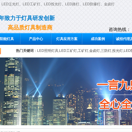
、
LED泛光灯
、
LED工矿灯
、
LED投光灯
、
LED路灯
、
LED防爆灯
、
金卤灯
0年致力于灯具研发创新
高品质灯具制造商
咨询热线：
阳能灯具
产品中心
灯具应用方案
成功案例
诚招代理及
热门关键词
：
LED照明灯具,LED工矿灯,工矿灯,金卤灯,三防灯,投光灯,LE