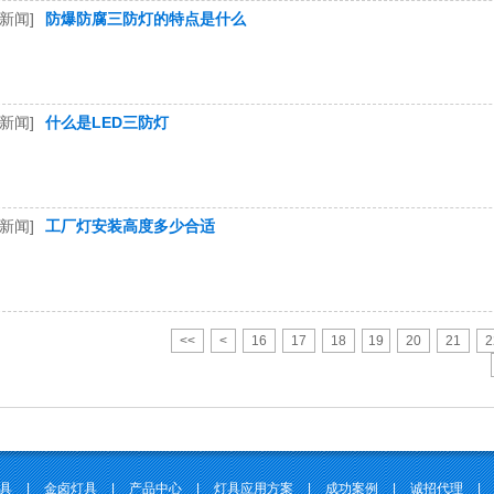
新闻]
防爆防腐三防灯的特点是什么
新闻]
什么是LED三防灯
新闻]
工厂灯安装高度多少合适
<<
<
16
17
18
19
20
21
2
灯具
|
金卤灯具
|
产品中心
|
灯具应用方案
|
成功案例
|
诚招代理
|