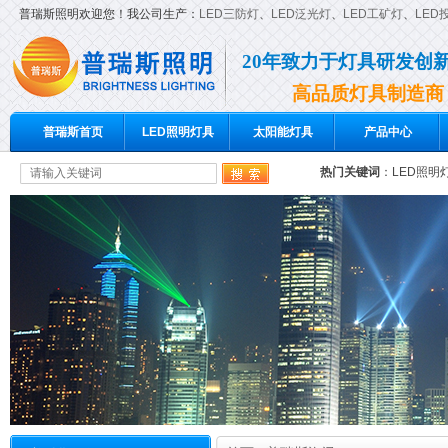
普瑞斯照明欢迎您！我公司生产：
LED三防灯
、
LED泛光灯
、
LED工矿灯
、
LED
20年致力于灯具研发创
高品质灯具制造商
普瑞斯首页
LED照明灯具
太阳能灯具
产品中心
热门关键词
：
LED照明