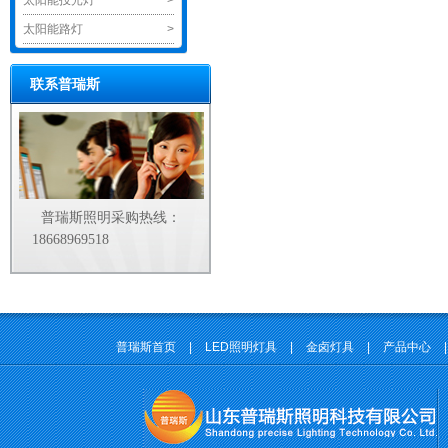
太阳能投光灯
>
太阳能路灯
>
联系普瑞斯
普瑞斯照明采购热线：
18668969518
普瑞斯首页
|
LED照明灯具
|
金卤灯具
|
产品中心
|