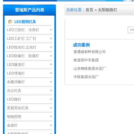
当前位置：
首页
»
太阳能路灯
普瑞斯产品列表
LED照明灯具
LED三防灯、冷库灯
>
<
LED工矿灯 工厂灯
>
成功案例
LED投光灯,泛光灯
>
索通碳材料有限公司
LED防爆灯、防腐灯
>
铁道部中车集团
LED隧道灯
>
山东钢铁集团水泥厂
LED球场灯
>
中联集团水泥厂
杀菌消毒灯
>
办公灯具
>
LED路灯
>
景观亮化灯具
>
智能照明
>
金卤灯
>