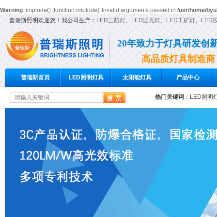
Warning
: implode() [
function.implode
]: Invalid arguments passed in
/usr/home/byu
普瑞斯照明欢迎您！我公司生产：
LED三防灯
、
LED泛光灯
、
LED工矿灯
、
LED
20年致力于灯具研发创
高品质灯具制造商
普瑞斯首页
LED照明灯具
太阳能灯具
产品中心
热门关键词
：
LED照明