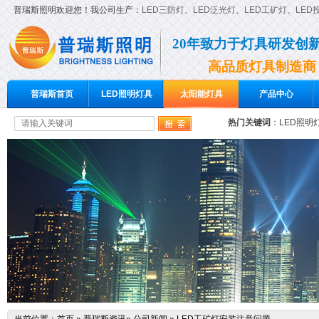
普瑞斯照明欢迎您！我公司生产：
LED三防灯
、
LED泛光灯
、
LED工矿灯
、
LED
20年致力于灯具研发创
高品质灯具制造商
普瑞斯首页
LED照明灯具
太阳能灯具
产品中心
热门关键词
：
LED照明