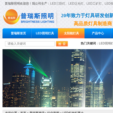
普瑞斯照明欢迎您！我公司生产：
LED三防灯
、
LED泛光灯
、
LED工矿灯
、
LED
20年致力于灯具研发创
高品质灯具制造商
普瑞斯首页
LED照明灯具
太阳能灯具
产品中心
热门关键词
：
LED照明