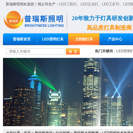
普瑞斯照明欢迎您！我公司生产：
LED三防灯
、
LED泛光灯
、
LED工矿灯
、
LED
20年致力于灯具研发创
高品质灯具制造商
普瑞斯首页
LED照明灯具
太阳能灯具
产品中心
热门关键词
：
LED照明