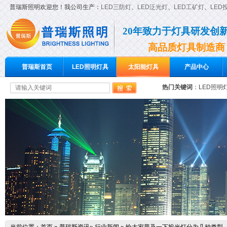
普瑞斯照明欢迎您！我公司生产：
LED三防灯
、
LED泛光灯
、
LED工矿灯
、
LED
20年致力于灯具研发创
高品质灯具制造商
普瑞斯首页
LED照明灯具
太阳能灯具
产品中心
热门关键词
：
LED照明