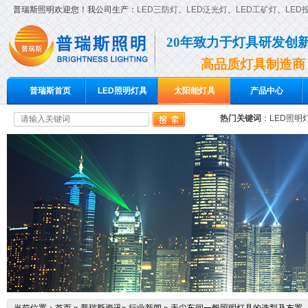
普瑞斯照明欢迎您！我公司生产：
LED三防灯
、
LED泛光灯
、
LED工矿灯
、
LED
20年致力于灯具研发创
高品质灯具制造商
普瑞斯首页
LED照明灯具
太阳能灯具
产品中心
热门关键词
：
LED照明