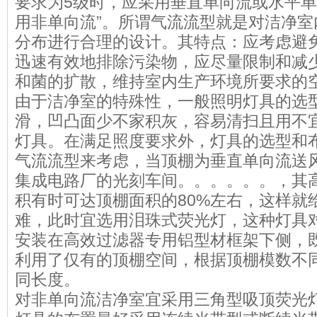
要求为5级时，应采用垂直单向流或水平单
用非单向流”。所谓气流流型就是对洁净室
分布进行合理的设计。其特点：应考虑避
迅速有效地排除污染物，应尽量限制和减
和菌的扩散，维持室内生产环境所要求的
由于洁净室的特殊性，一般照明灯具的选
滑，凹凸面少不家积灰，容易清扫且用不
灯具。在满足照度要求外，灯具的选型和
气流流型来考虑，当顶棚为垂直单向流送
集成电路厂的光刻车间。。。。。。，其
积有时可达顶棚面积的80%左右，这样就
难，此时宜选用泪珠式荧光灯，这种灯具
安装在高效过滤器专用铝型材框架下侧，
利用了仅有的顶棚空间，根据顶棚模数不
同长度。
对非单向流洁净室宜采用三角型吸顶荧光