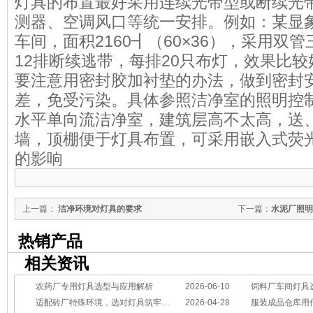
灯具的布置最好采用连续光带型或断续光
测器、空调风口等统一安排。例如：某显
车间，面积2160┫（60×36），采用双
12排断续逃带，每排20只布灯，效果比
要注意用密封胶加衬垫的办法，做到密封
差，免受污染。具体参照洁净室的照明控
水平单向流洁净室，建筑层高不太高，送
墙，顶棚便于灯具布置，可采用嵌入式荧
的影响
上一篇：
洁净环境对灯具的要求
下一篇：
水泥厂照明
热销产品
相关资讯
农药厂专用灯具选型与应用解析
2026-06-10
饲料厂车间灯具
适配砖厂特殊环境，选对灯具筑牢生产安全线
2026-04-28
服装成品仓库用