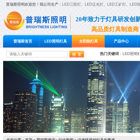
普瑞斯照明欢迎您！我公司生产：
LED三防灯
、
LED泛光灯
、
LED工矿灯
、
LED
20年致力于灯具研发创
高品质灯具制造商
普瑞斯首页
LED照明灯具
太阳能灯具
产品中心
热门关键词
：
LED照明