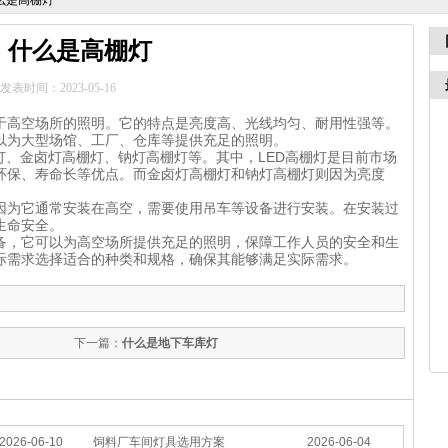
么是高棚灯
什么是高棚灯
发表时间：2023-05-16
于高空场所的照明。它的特点是亮度高、光线均匀、耐用性强等。
以为大型场馆、工厂、仓库等提供充足的照明。
灯、金卤灯高棚灯、钠灯高棚灯等。其中，LED高棚灯是目前市场
环保、寿命长等优点。而金卤灯高棚灯和钠灯高棚灯则因为亮度
。
因为它通常安装在高空，需要使用吊车等设备进行安装。在安装过
生命安全。
备，它可以为高空场所提供充足的照明，保障工作人员的安全和生
际需求选择适合的种类和规格，确保其能够满足实际需求。
下一篇：
什么是地下车库灯
2026-06-10
饲料厂车间灯具选用方案
2026-06-04