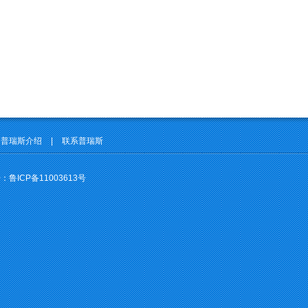
普瑞斯介绍
|
联系普瑞斯
号：
鲁ICP备11003613号