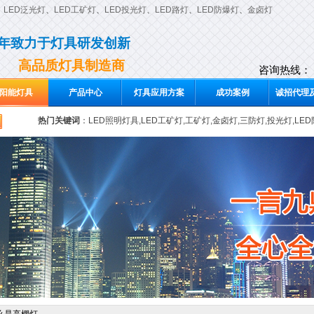
、
LED泛光灯
、
LED工矿灯
、
LED投光灯
、
LED路灯
、
LED防爆灯
、
金卤灯
0年致力于灯具研发创新
高品质灯具制造商
咨询热线：
阳能灯具
产品中心
灯具应用方案
成功案例
诚招代理及
热门关键词
：
LED照明灯具,LED工矿灯,工矿灯,金卤灯,三防灯,投光灯,LE