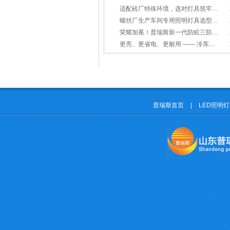
适配砖厂特殊环境，选对灯具筑牢生产安全线
螺丝厂生产车间专用照明灯具选型方案
荣耀加冕！普瑞斯新一代防眩三防灯BC-L斩获2026阿拉丁神灯奖
更亮、更省电、更耐用 —— 冷库照明优选
普瑞斯首页
|
LED照明