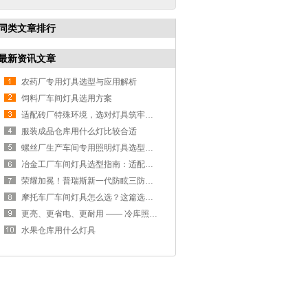
同类文章排行
最新资讯文章
农药厂专用灯具选型与应用解析
饲料厂车间灯具选用方案
适配砖厂特殊环境，选对灯具筑牢生产安全线
服装成品仓库用什么灯比较合适
螺丝厂生产车间专用照明灯具选型方案
冶金工厂车间灯具选型指南：适配恶劣工况，筑牢安全照明防线
荣耀加冕！普瑞斯新一代防眩三防灯BC-L斩获2026阿拉丁神灯奖
摩托车厂车间灯具怎么选？这篇选型指南，帮你避坑又节能
更亮、更省电、更耐用 —— 冷库照明优选
水果仓库用什么灯具