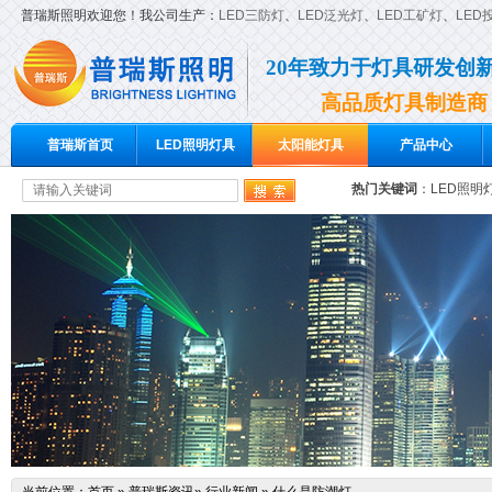
普瑞斯照明欢迎您！我公司生产：
LED三防灯
、
LED泛光灯
、
LED工矿灯
、
LED
20年致力于灯具研发创
高品质灯具制造商
普瑞斯首页
LED照明灯具
太阳能灯具
产品中心
热门关键词
：
LED照明