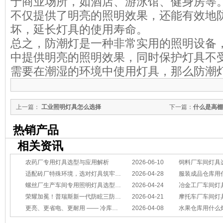
于商业场所，如酒店、游泳馆、健身房等
不仅提供了明亮的照明效果，还能有效地
坏，延长灯具的使用寿命。
总之，防潮灯是一种非常实用的照明设备
中提供明亮的照明效果，同时保护灯具不
需要在潮湿的环境中使用灯具，那么防潮
上一篇：
工业照明灯具怎么选择
下一篇：
什么是高棚
热销产品
相关资讯
农药厂专用灯具选型与应用解析
2026-06-10
饲料厂车间灯具
适配砖厂特殊环境，选对灯具筑牢生产安全线
2026-04-28
服装成品仓库用
螺丝厂生产车间专用照明灯具选型方案
2026-04-24
冶金工厂车间灯具选型指南：
荣耀加冕！普瑞斯新一代防眩三防灯BC-L斩获2026阿拉丁神灯奖
2026-04-21
摩托车厂车间灯具怎么选？
更亮、更省电、更耐用 —— 冷库照明优选
2026-04-08
水果仓库用什么