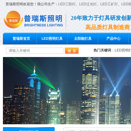
普瑞斯照明欢迎您！我公司生产：
LED三防灯
、
LED泛光灯
、
LED工矿灯
、
LED
20年致力于灯具研发创
高品质灯具制造商
普瑞斯首页
LED照明灯具
太阳能灯具
产品中心
热门关键词
：
LED照明