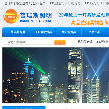
普瑞斯照明欢迎您！我公司生产：
LED三防灯
、
LED泛光灯
、
LED工矿灯
、
LED
20年致力于灯具研发创
高品质灯具制造商
普瑞斯首页
LED照明灯具
太阳能灯具
产品中心
热门关键词
：
LED照明