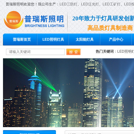
普瑞斯照明欢迎您！我公司生产：
LED三防灯
、
LED泛光灯
、
LED工矿灯
、
LED
20年致力于灯具研发创
高品质灯具制造商
普瑞斯首页
LED照明灯具
太阳能灯具
产品中心
热门关键词
：
LED照明