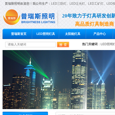
普瑞斯照明欢迎您！我公司生产：
LED三防灯
、
LED泛光灯
、
LED工矿灯
、
LED
20年致力于灯具研发创
高品质灯具制造商
普瑞斯首页
LED照明灯具
太阳能灯具
产品中心
热门关键词
：
LED照明